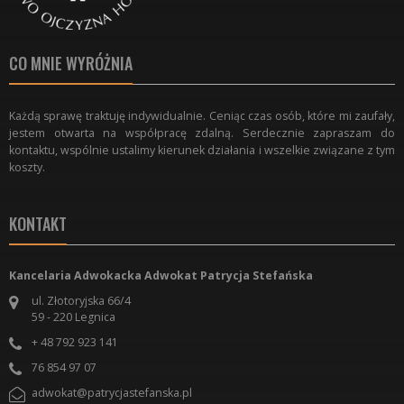
CO MNIE WYRÓŻNIA
Każdą sprawę traktuję indywidualnie. Ceniąc czas osób, które mi zaufały,
jestem otwarta na współpracę zdalną. Serdecznie zapraszam do
kontaktu, wspólnie ustalimy kierunek działania i wszelkie związane z tym
koszty.
KONTAKT
Kancelaria Adwokacka Adwokat Patrycja Stefańska
ul. Złotoryjska 66/4
59 - 220
Legnica
+ 48 792 923 141
76 854 97 07
adwokat@patrycjastefanska.pl